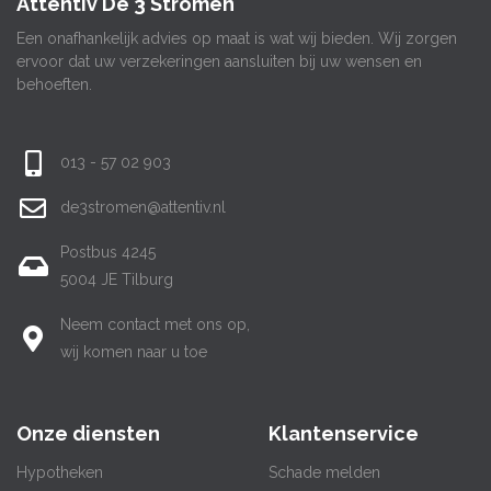
Attentiv De 3 Stromen
Een onafhankelijk advies op maat is wat wij bieden. Wij zorgen
ervoor dat uw verzekeringen aansluiten bij uw wensen en
behoeften.
013 - 57 02 903
de3stromen@attentiv.nl
Postbus 4245
5004 JE Tilburg
Neem contact met ons op,
wij komen naar u toe
Onze diensten
Klantenservice
Hypotheken
Schade melden